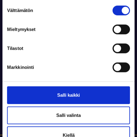
Tilaa uusi salasana
Suostumuksen
Välttämätön
valinta
Ohjeet
Mieltymykset
Syöttäkää sähköpostiosoitteenne. Tulette
saamaan linkin salasanan vaihtamiseen
Tilastot
sähköpostitse.
Markkinointi
Salli kaikki
Salli valinta
Kiellä