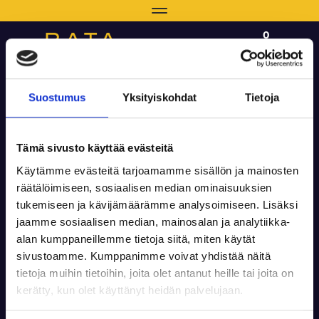
Navigaatio
0
0 €
Suostumus
Yksityiskohdat
Tietoja
Haku
Valitse sivu
Navi
Tämä sivusto käyttää evästeitä
Käytämme evästeitä tarjoamamme sisällön ja mainosten
Etusivu
Tili
Salasana unohtunut?
räätälöimiseen, sosiaalisen median ominaisuuksien
tukemiseen ja kävijämäärämme analysoimiseen. Lisäksi
Salasanan uusiminen
jaamme sosiaalisen median, mainosalan ja analytiikka-
alan kumppaneillemme tietoja siitä, miten käytät
sivustoamme. Kumppanimme voivat yhdistää näitä
Sähköposti:
tietoja muihin tietoihin, joita olet antanut heille tai joita on
kerätty, kun olet käyttänyt heidän palvelujaan.