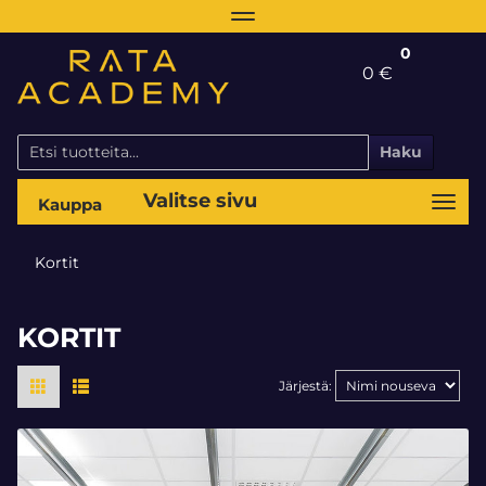
Navigaatio
0
0 €
Haku
Valitse sivu
Navi
Kortit
KORTIT
Järjestä: