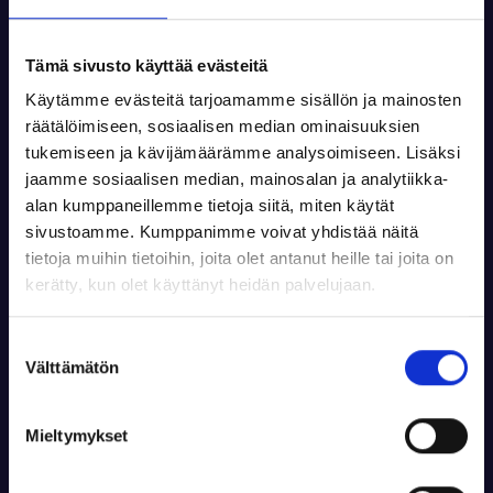
Tämä sivusto käyttää evästeitä
Käytämme evästeitä tarjoamamme sisällön ja mainosten
räätälöimiseen, sosiaalisen median ominaisuuksien
tukemiseen ja kävijämäärämme analysoimiseen. Lisäksi
jaamme sosiaalisen median, mainosalan ja analytiikka-
alan kumppaneillemme tietoja siitä, miten käytät
sivustoamme. Kumppanimme voivat yhdistää näitä
tietoja muihin tietoihin, joita olet antanut heille tai joita on
kerätty, kun olet käyttänyt heidän palvelujaan.
5 kerran kortti / B2rata + taulu + ase
Suostumuksen
Välttämätön
292,00 €
valinta
Tuoteinfo
Mieltymykset