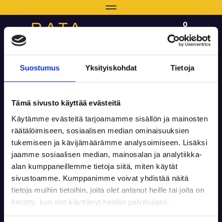
Navigaatio
0
0 €
Suostumus
Yksityiskohdat
Tietoja
Haku
Valitse sivu
Navi
Tämä sivusto käyttää evästeitä
Käytämme evästeitä tarjoamamme sisällön ja mainosten
Ajanvaraus
räätälöimiseen, sosiaalisen median ominaisuuksien
tukemiseen ja kävijämäärämme analysoimiseen. Lisäksi
AJANVARAUS
jaamme sosiaalisen median, mainosalan ja analytiikka-
alan kumppaneillemme tietoja siitä, miten käytät
Järjestä:
sivustoamme. Kumppanimme voivat yhdistää näitä
tietoja muihin tietoihin, joita olet antanut heille tai joita on
Tutustumisammunnat
kerätty, kun olet käyttänyt heidän palvelujaan.
Valitse tämä kun tulet Radalle