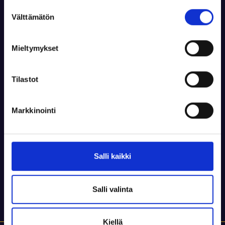
ensimmäistä kertaa.
Suostumuksen
Välttämätön
valinta
Tee varaus
Mieltymykset
Tilastot
Markkinointi
Salli kaikki
Salli valinta
Kiellä