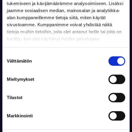
tukemiseen ja kävijämäärämme analysoimiseen. Lisäksi
jaamme sosiaalisen median, mainosalan ja analytiikka-
alan kumppaneillemme tietoja siitä, miten käytät
sivustoamme. Kumppanimme voivat yhdistää näitä
tietoja muihin tietoihin, joita olet antanut heille tai joita on
kerätty, kun olet käyttänyt heidän palvelujaan.
Suostumuksen
Välttämätön
valinta
Mieltymykset
Lahjakortti 100€
Ilahduta monipuolisella lahjalla! Lahjakortti käy
Tilastot
maksutapana kaikkiin palveluihimme ja
tuotteisiimme. Lahjakortti on voimassa vuoden
ostopäivästä.
Markkinointi
Lahjansaajan nimi