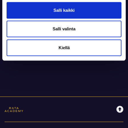
Salli kaikki
100,00 € / kpl
sis. alv 0,00 %
+ Toimituskulut alkaen 0,00 €
Salli valinta
Kpl
-
+
Kiellä
Lisää ostoskoriin
Rata Academy