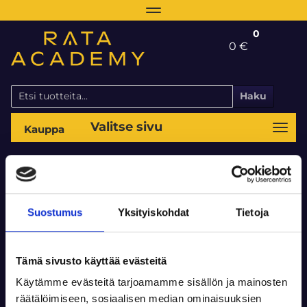
Navigaatio
0
0 €
Haku
Valitse sivu
Navi
root
Lahjakortit
Suostumus
Yksityiskohdat
Tietoja
Tämä sivusto käyttää evästeitä
Käytämme evästeitä tarjoamamme sisällön ja mainosten
räätälöimiseen, sosiaalisen median ominaisuuksien